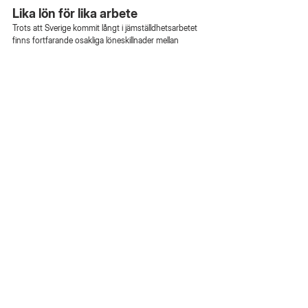
Lika lön för lika arbete
Trots att Sverige kommit långt i jämställdhetsarbetet 
finns fortfarande osakliga löneskillnader mellan 
kvinnor och män.
Nya regler om 
lönetransparens
 ska göra det lättare att 
upptäcka och motverka sådana skillnader. Ökad 
öppenhet kring lönesättning är ett viktigt verktyg för 
att skapa mer rättvisa villkor i arbetslivet.
Internationella kvinnodagen 
påminner oss om varför arbetet 
fortsätter
Internationella kvinnodagen handlar inte bara om att 
uppmärksamma hur långt vi har kommit. Den 
påminner oss också om varför arbetet för 
jämställdhet måste fortsätta.
Ett samhälle där kvinnor kan leva utan rädsla, ha 
samma möjligheter och känna trygghet i vardagen är 
ett starkare samhälle för alla.