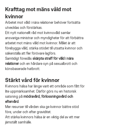
Krafttag mot mäns våld mot 
kvinnor
Arbetet mot våld i nära relationer behöver fortsätta 
utvecklas och förstärkas.
Ett nytt nationellt råd mot kvinnovåld samlar 
ansvariga ministrar och myndigheter för att förbättra 
arbetet mot mäns våld mot kvinnor. Målet är att 
förebygga våld, stärka stödet till utsatta kvinnor och 
säkerställa att fler förövare lagförs.
Samtidigt föreslås 
skärpta straff för våld i nära 
relationer
 och en hårdare syn på sexualbrott och 
könsbaserade hatbrott.
Stärkt vård för kvinnor
Kvinnors hälsa har länge varit ett område som fått för 
lite uppmärksamhet. Därför görs nu en historisk 
satsning på 
mödravård, förlossningsvård och 
eftervård
.
Mer resurser till vården ska ge kvinnor bättre stöd 
före, under och efter graviditet.
Att stärka kvinnors hälsa är en viktig del av ett mer 
jämställt samhälle.