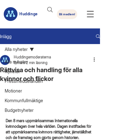
Huddinge
Bli medlem!
Inlägg
Alla nyheter
Huddingemoderaterna
Alla nyheter
8 mars
2 min läsning
Rättvisa och handling för alla
Nyheter
kvinnor och flickor
Pressmeddelanden
Motioner
Kommunfullmäktige
Budgetnyheter
Den 8 mars uppmärksammas Internationella 
kvinnodagen över hela världen. Dagen instiftades för 
att uppmärksamma kvinnors rättigheter, jämställdhet 
och de framsteg som gjorts genom historien. 