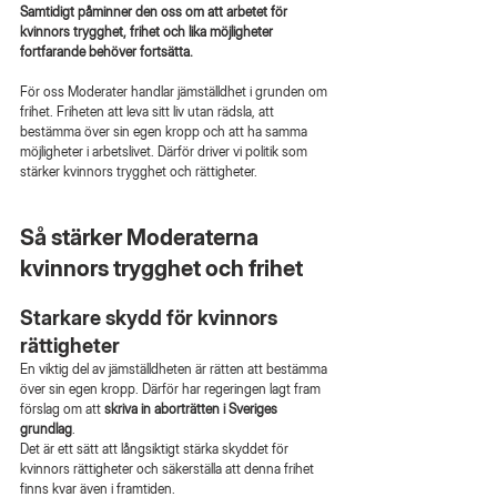
Samtidigt påminner den oss om att arbetet för 
kvinnors trygghet, frihet och lika möjligheter 
fortfarande behöver fortsätta.
För oss Moderater handlar jämställdhet i grunden om 
frihet. Friheten att leva sitt liv utan rädsla, att 
bestämma över sin egen kropp och att ha samma 
möjligheter i arbetslivet. Därför driver vi politik som 
stärker kvinnors trygghet och rättigheter.
Så stärker Moderaterna 
kvinnors trygghet och frihet
Starkare skydd för kvinnors 
rättigheter
En viktig del av jämställdheten är rätten att bestämma 
över sin egen kropp. Därför har regeringen lagt fram 
förslag om att 
skriva in aborträtten i Sveriges 
grundlag
.
Det är ett sätt att långsiktigt stärka skyddet för 
kvinnors rättigheter och säkerställa att denna frihet 
finns kvar även i framtiden.