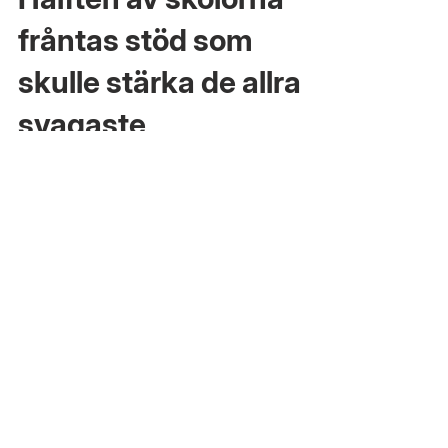
17 dec. 2025
2 min läsning
Hälften av skolorna
fråntas stöd som
skulle stärka de allra
svagaste
Igår beslutade grundskolenämnden om att
upprätthålla en orättvis fördelning av resurserna i
skolan. Elever med sämre förutsättningar att lyckas
med sin skolgång ställs mot varandra.
Fördelningen sänder signaler om att vissa barn är
mer värda än andra och det vill vi moderater ändra
på. Elever med större behov av stöd ska
kompenseras för det i resursfördelningen, så
skapar man en likvärdig skola. I Huddinge
kompenseras några elever på vissa skolor.