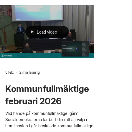
historien. Samtidigt påminner den oss om att
arbetet för kvinnors trygghet, frihet och lika
möjligheter fortfarande behöver fortsätta. För oss
Moderater handlar jämställdhet i grunden om frihet.
Friheten att leva sitt liv utan rädsla, att bestämma
över sin egen kropp och att ha samma möjligheter
i ar
Load video
3 feb.
2 min läsning
Kommunfullmäktige
februari 2026
Vad hände på kommunfullmäktige igår?