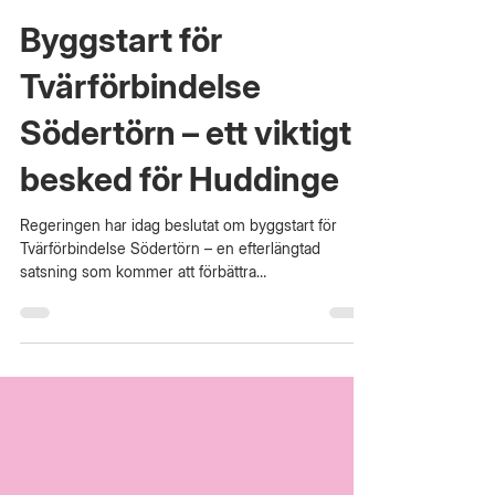
24 apr.
1 min läsning
Byggstart för
Tvärförbindelse
Södertörn – ett viktigt
besked för Huddinge
Regeringen har idag beslutat om byggstart för
Tvärförbindelse Södertörn – en efterlängtad
satsning som kommer att förbättra
framkomligheten och öka trafiksäkerheten i
Huddinge och hela Södertörn. Tvärförbindelsen
innebär en cirka två mil lång mötesfri motortrafikled
mellan Kungens Kurva, Flemingsberg och Jordbro,
med separat gång- och cykelväg. Projektet syftar
till att leda bort tung trafik från lokala vägar, minska
olyckor och skapa bättre förutsättningar för både
pendlin